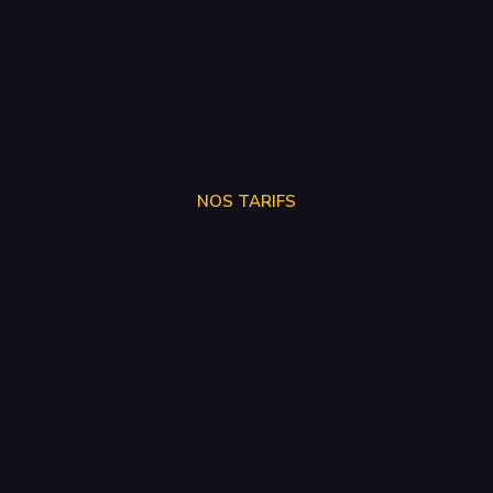
NOS TARIFS
SUPPRÉSSION ADBLUE
250€
SUPPRÉSSION EGR
150€
SUPPRÉSSION FAP
150€