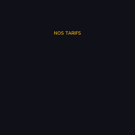
NOS TARIFS
SUPPRÉSSION ADBLUE
250€
SUPPRÉSSION EGR
150€
SUPPRÉSSION FAP
150€