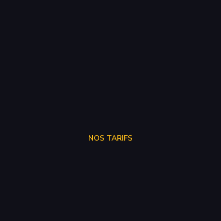
NOS TARIFS
SUPPRÉSSION ADBLUE
250€
SUPPRÉSSION EGR
150€