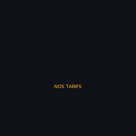
NOS TARIFS
SUPPRÉSSION ADBLUE
250€
SUPPRÉSSION EGR
150€