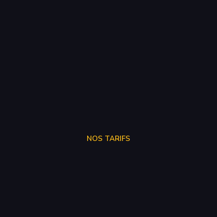
NOS TARIFS
SUPPRÉSSION ADBLUE
250€
SUPPRÉSSION EGR
150€