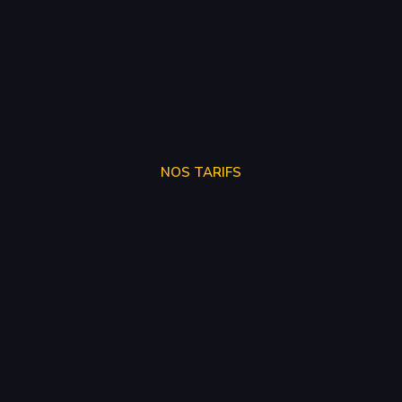
NOS TARIFS
SUPPRÉSSION ADBLUE
250€
SUPPRÉSSION EGR
150€
SUPPRÉSSION FAP
150€