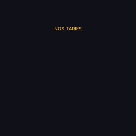
NOS TARIFS
SUPPRÉSSION ADBLUE
250€
SUPPRÉSSION EGR
150€
SUPPRÉSSION FAP
150€
SUPPRÉSSION CATALYSEUR
150€