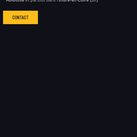
Amboise
et partout dans l’
Indre-et-Loire (37)
.
CONTACT