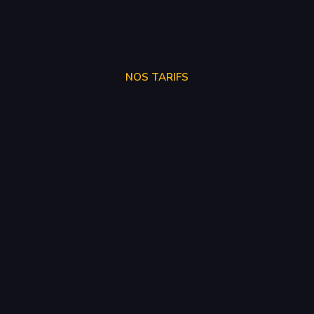
NOS TARIFS
SUPPRÉSSION ADBLUE
250€
SUPPRÉSSION EGR
150€
SUPPRÉSSION FAP
150€