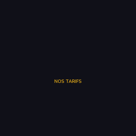
NOS TARIFS
SUPPRÉSSION ADBLUE
250€
SUPPRÉSSION EGR
150€