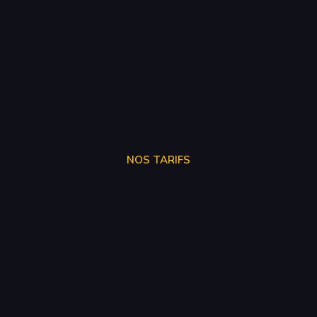
NOS TARIFS
SUPPRÉSSION ADBLUE
250€
SUPPRÉSSION EGR
150€