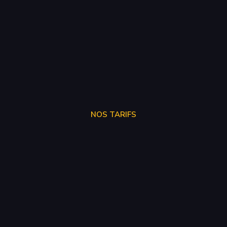
NOS TARIFS
SUPPRÉSSION ADBLUE
250€
SUPPRÉSSION EGR
150€