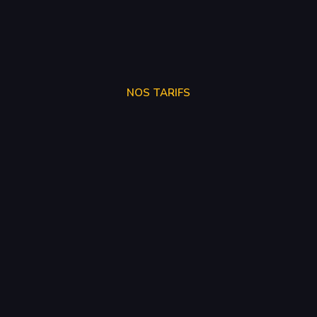
NOS TARIFS
SUPPRÉSSION ADBLUE
250€
SUPPRÉSSION EGR
150€
SUPPRÉSSION FAP
150€