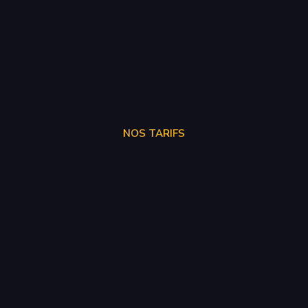
NOS TARIFS
SUPPRÉSSION ADBLUE
250€
SUPPRÉSSION EGR
150€
SUPPRÉSSION FAP
150€