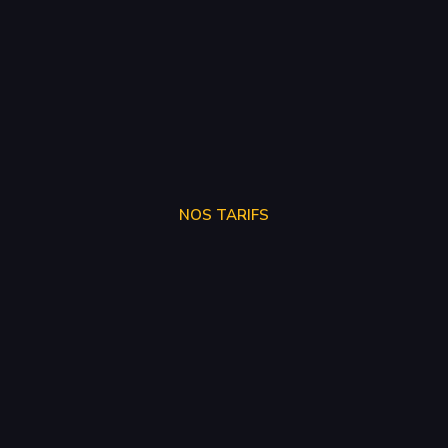
NOS TARIFS
SUPPRÉSSION ADBLUE
250€
SUPPRÉSSION EGR
150€