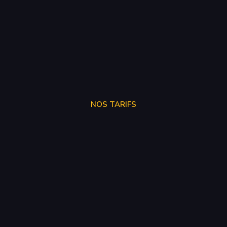
NOS TARIFS
SUPPRÉSSION ADBLUE
250€
SUPPRÉSSION EGR
150€