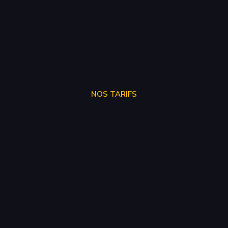
NOS TARIFS
SUPPRÉSSION ADBLUE
250€
SUPPRÉSSION EGR
150€
SUPPRÉSSION FAP
150€