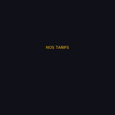
NOS TARIFS
SUPPRÉSSION ADBLUE
250€
SUPPRÉSSION EGR
150€
SUPPRÉSSION FAP
150€