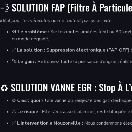
💨 SOLUTION FAP (Filtre À Particules
Idéal pour les véhicules qui ne roulent pas assez vite.
🚫
Le problème :
Sur les routes limitées à 50 ou 80 km/h
en mode dégradé.
✅
La solution :
Suppression électronique (FAP OFF)
p
🚀
Le gain :
Retrouvez toute la puissance d’origine, réalis
♻️ SOLUTION VANNE EGR : Stop À L
⚙️
C’est quoi ?
Une vanne qui réinjecte des gaz d’échappe
⚠️
Le risque :
Elle s’encrasse (calamine), reste bloquée 
✅
L’intervention à Nouzonville :
Nous condamnons électro