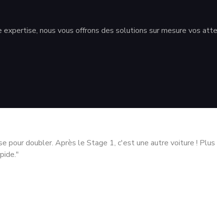
re expertise, nous vous offrons des solutions sur mesure vos att
ise pour doubler. Après le Stage 1, c'est une autre voiture ! Plu
pide."