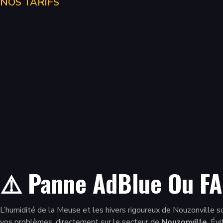
NOS TARIFS
⚠️ Panne AdBlue Ou FA
L’humidité de la Meuse et les hivers rigoureux de Nouzonville
vos problèmes, directement sur le secteur de
Nouzonville
. Év