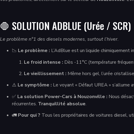
🛑 SOLUTION ADBLUE (Urée / SCR) : 
Le problème n°1 des diesels modernes, surtout l’hiver.
📉
Le problème :
L’AdBlue est un liquide chimiquement in
Le froid intense :
Dès -11°C (température fréquente d
Le vieillissement :
Même hors gel, l’urée cristallise
⚠️
Le symptôme :
Le voyant « Défaut UREA » s’allume a
✅
La solution Power-Cars à Nouzonville :
Nous désact
récurrentes.
Tranquillité absolue
.
🚛
Pour qui ?
Tous les propriétaires de voitures diesel, ut