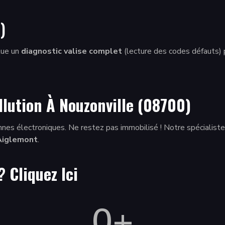
)
ctue un
diagnostic valise complet
(lecture des codes défauts) p
llution À Nouzonville (08700)
nes électroniques. Ne restez pas immobilisé ! Notre spécialiste
Aiglemont
.
 ?
Cliquez Ici
0
+