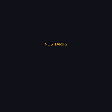
NOS TARIFS
SUPPRÉSSION ADBLUE
250€
SUPPRÉSSION EGR
150€
SUPPRÉSSION FAP
150€