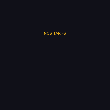
NOS TARIFS
SUPPRÉSSION ADBLUE
250€
SUPPRÉSSION EGR
150€
SUPPRÉSSION FAP
150€