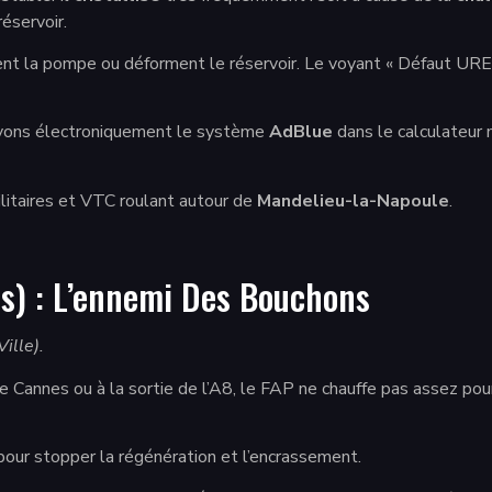
éservoir.
ppent la pompe ou déforment le réservoir. Le voyant « Défaut U
vons électroniquement le système
AdBlue
dans le calculateur mo
ilitaires et VTC roulant autour de
Mandelieu-la-Napoule
.
es) : L’ennemi Des Bouchons
ille).
annes ou à la sortie de l’A8, le FAP ne chauffe pas assez pour s
our stopper la régénération et l’encrassement.