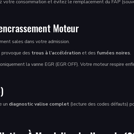
sez votre consommation et évitez le remplacement du FAP (souv
’encrassement Moteur
ment sales dans votre admission.
et provoque des
trous à l’accélération
et des
fumées noires
.
iquement la vanne EGR (EGR OFF). Votre moteur respire enfin de
)
ue un
diagnostic valise complet
(lecture des codes défauts) po