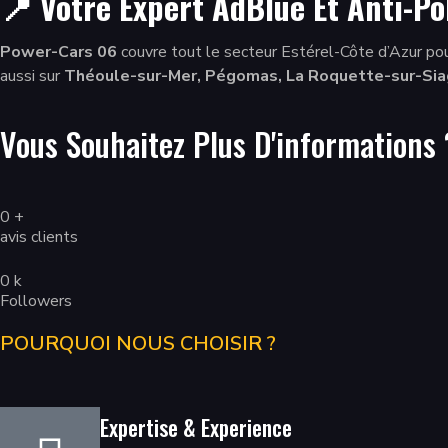
📍 Votre Expert AdBlue Et Anti-P
Power-Cars 06
couvre tout le secteur Estérel-Côte d’Azur pou
aussi sur
Théoule-sur-Mer, Pégomas, La Roquette-sur-Sia
Vous Souhaitez Plus D'informations
0
+
avis clients
0
k
Followers
POURQUOI NOUS CHOISIR ?
Expertise & Experience