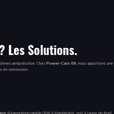
 Les Solutions.
stèmes antipollution. Chez
Power-Cars 06
, nous apportons une
es en concession.
eur
(évaporation rapide l’été à Mandelieu), soit à cause du froid,