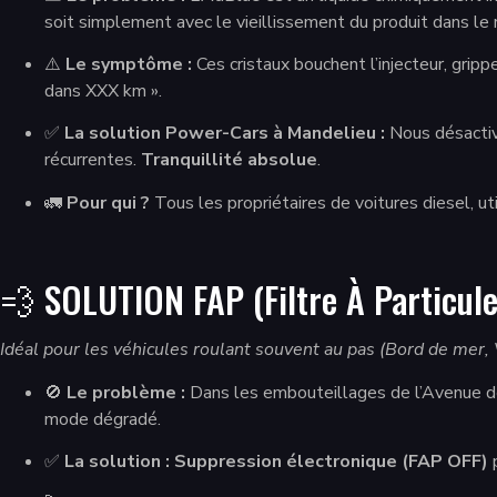
soit simplement avec le vieillissement du produit dans le r
⚠️
Le symptôme :
Ces cristaux bouchent l’injecteur, gri
dans XXX km ».
✅
La solution Power-Cars à Mandelieu :
Nous désacti
récurrentes.
Tranquillité absolue
.
🚛
Pour qui ?
Tous les propriétaires de voitures diesel, ut
💨 SOLUTION FAP (Filtre À Particul
Idéal pour les véhicules roulant souvent au pas (Bord de mer, V
🚫
Le problème :
Dans les embouteillages de l’Avenue de C
mode dégradé.
✅
La solution :
Suppression électronique (FAP OFF)
p