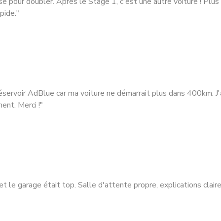
ise pour doubler. Après le Stage 1, c'est une autre voiture ! Plu
pide."
ervoir AdBlue car ma voiture ne démarrait plus dans 400km. J'a
ent. Merci !"
et le garage était top. Salle d'attente propre, explications clair