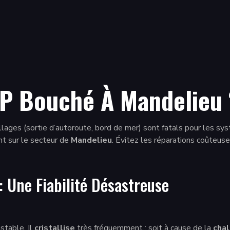
P Bouché À Mandelieu ?
llages (sortie d’autoroute, bord de mer) sont fatals pour les sy
t sur le secteur de
Mandelieu
. Évitez les réparations coûteus
Une Fiabilité Désastreuse
stable. Il
cristallise
très fréquemment : soit à cause de la
chal