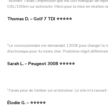
"Bluffant. J'avais l'impression que ma Golf manquait de repr
0,8L/100km sur autoroute. Merci pour la mise en relation ra
Thomas D. – Golf 7 TDI ⭐⭐⭐⭐⭐
"Le concessionnaire me demandait 1300€ pour changer le rés
électronique pour 4x moins cher. Problème réglé définitivem
Sarah L. – Peugeot 3008 ⭐⭐⭐⭐⭐
"J'avais peur de tomber sur un bricoleur. Le site m'a rassuré 
Élodie G. – ⭐⭐⭐⭐⭐