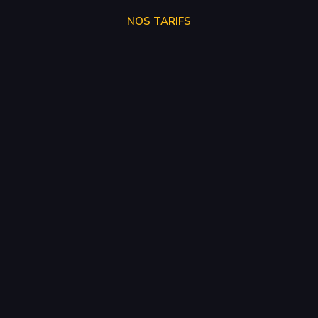
NOS TARIFS
STAGE 1
250€
STAGE 2
300€
STAGE 3
SUR DEVIS
SUPPRESSION VMAX
50€