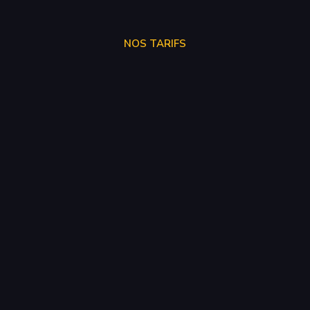
NOS TARIFS
STAGE 1
250€
STAGE 2
300€
STAGE 3
SUR DEVIS
SUPPRESSION VMAX
50€