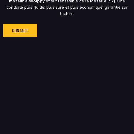
moteur
à
Woippy
et sur l’ensemble de la
Moselle (57)
. Une
conduite plus fluide, plus sûre et plus économique, garantie sur
facture.
CONTACT