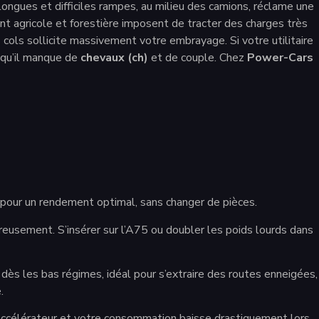
 longues et difficiles rampes, au milieu des camions, réclame une
ent agricole et forestière imposent de tracter des charges très
s cols sollicite massivement votre embrayage. Si votre utilitaire
t qu’il manque de
chevaux (ch)
et de couple. Chez
Power-Cars
 pour un rendement optimal, sans changer de pièces.
ureusement. S’insérer sur l’A75 ou doubler les poids lourds dans
 dès les bas régimes, idéal pour s’extraire des routes enneigées,
.
accélérateur et votre consommation baisse drastiquement lors