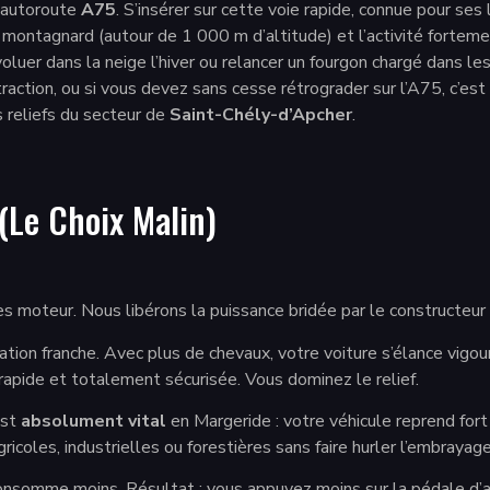
l’autoroute
A75
. S’insérer sur cette voie rapide, connue pour ses
nt montagnard (autour de 1 000 m d’altitude) et l’activité fortem
voluer dans la neige l’hiver ou relancer un fourgon chargé dans le
raction, ou si vous devez sans cesse rétrograder sur l’A75, c’es
s reliefs du secteur de
Saint-Chély-d’Apcher
.
(Le Choix Malin)
s moteur. Nous libérons la puissance bridée par le constructeur
ration franche. Avec plus de chevaux, votre voiture s’élance vigo
rapide et totalement sécurisée. Vous dominez le relief.
est
absolument vital
en Margeride : votre véhicule reprend fort
icoles, industrielles ou forestières sans faire hurler l’embrayage
onsomme moins. Résultat : vous appuyez moins sur la pédale d’