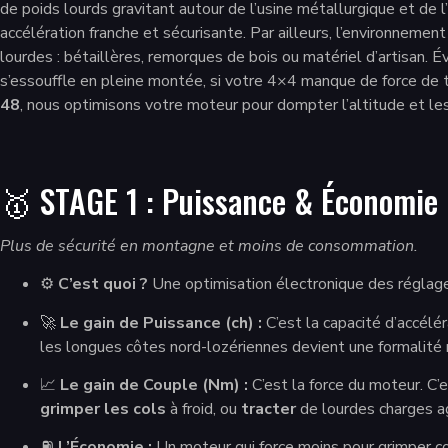
de poids lourds gravitant autour de l’usine métallurgique et de 
accélération franche et sécurisante. Par ailleurs, l’environneme
lourdes : bétaillères, remorques de bois ou matériel d’artisan. É
s’essouffle en pleine montée, si votre 4×4 manque de force de t
48
, nous optimisons votre moteur pour dompter l’altitude et le
🥇 STAGE 1 : Puissance & Économie 
Plus de sécurité en montagne et moins de consommation.
⚙️
C’est quoi ?
Une optimisation électronique des réglage
🚀
Le gain de Puissance (ch) :
C’est la capacité d’accélé
les longues côtes nord-lozériennes devient une formalité 
📈
Le gain de Couple (Nm) :
C’est la force du moteur. C’
grimper les cols
à froid, ou
tracter
de lourdes charges agr
⛽
L’Économie :
Un moteur qui force moins pour grimper c