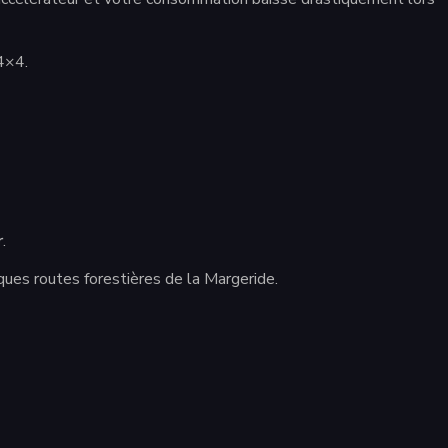
 4×4.
r
.
ques routes forestières de la Margeride.