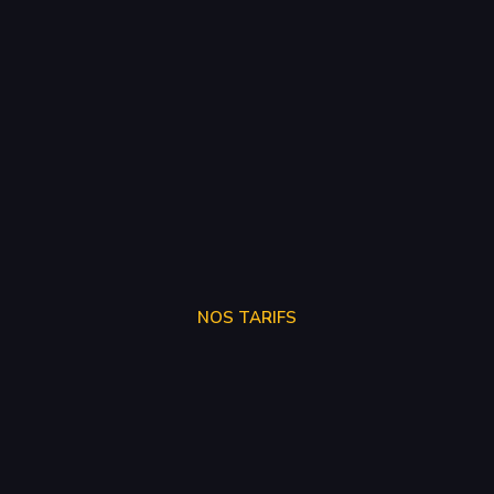
NOS TARIFS
STAGE 1
250€