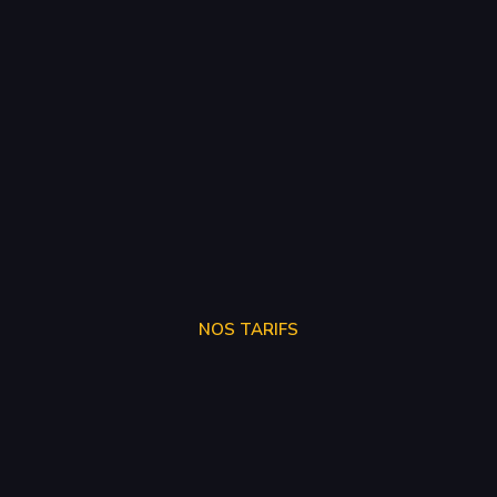
NOS TARIFS
STAGE 1
250€