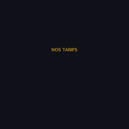
NOS TARIFS
STAGE 1
250€
STAGE 2
300€
STAGE 3
SUR DEVIS