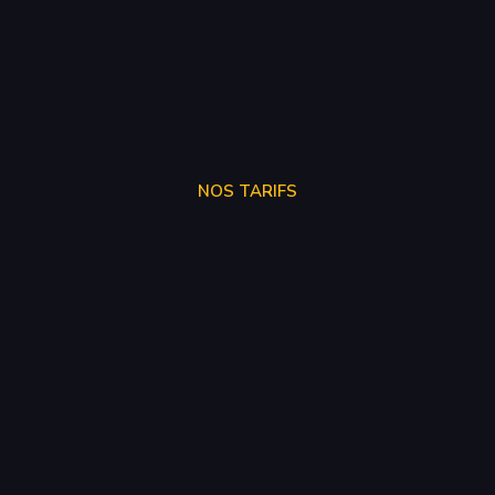
NOS TARIFS
STAGE 1
250€
STAGE 2
300€
STAGE 3
SUR DEVIS