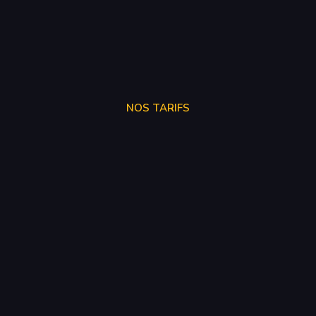
NOS TARIFS
STAGE 1
250€
STAGE 2
300€
STAGE 3
SUR DEVIS