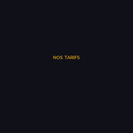
NOS TARIFS
STAGE 1
250€
STAGE 2
300€
STAGE 3
SUR DEVIS