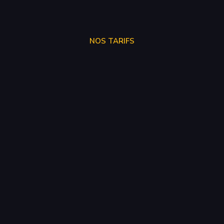
NOS TARIFS
STAGE 1
250€
STAGE 2
300€
STAGE 3
SUR DEVIS
SUPPRESSION VMAX
50€