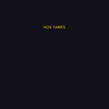
NOS TARIFS
STAGE 1
250€
STAGE 2
300€
STAGE 3
SUR DEVIS