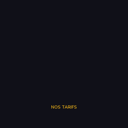
NOS TARIFS
STAGE 1
250€