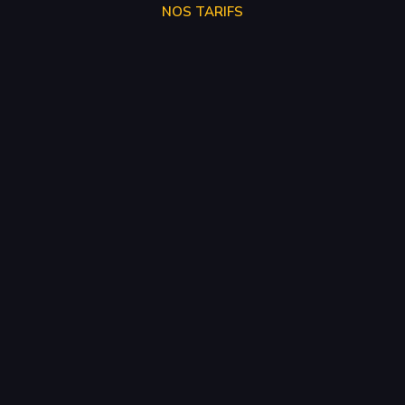
NOS TARIFS
STAGE 1
250€
STAGE 2
300€
STAGE 3
SUR DEVIS
SUPPRESSION VMAX
50€
SUPPRÉSSION ADBLUE
250€