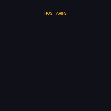
NOS TARIFS
STAGE 1
250€
STAGE 2
300€
STAGE 3
SUR DEVIS
SUPPRESSION VMAX
50€