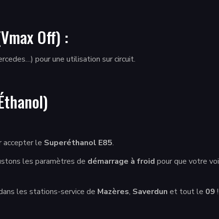
Vmax Off) :
edes…) pour une utilisation sur circuit.
thanol)
 accepter le
Superéthanol E85
.
justons les paramètres de
démarrage à froid
pour que votre voi
dans les stations-service de
Mazères
,
Saverdun
et tout le
09
!