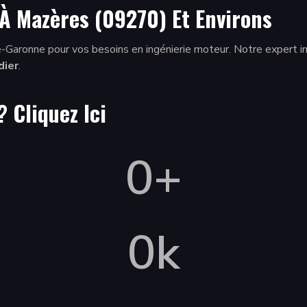
À Mazères (09270) Et Environs
-Garonne pour vos besoins en ingénierie moteur. Notre expert i
dier
.
 ?
Cliquez Ici
0
+
0
k