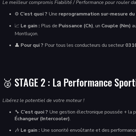
Le meilleur compromis Fiabilité / Performance pour rouler dan
⚙️
C’est quoi ?
Une
reprogrammation sur-mesure du 
📈
Le gain :
Plus de
Puissance (Ch)
, un
Couple (Nm)
au
Montluçon.
👤
Pour qui ?
Pour tous les conducteurs du secteur
031
🥈 STAGE 2 : La Performance Sport
Libérez le potentiel de votre moteur !
🔧
C’est quoi ?
Une gestion électronique poussée + la po
Échangeur (Intercooler)
.
🎶
Le gain :
Une sonorité envoûtante et des performances r