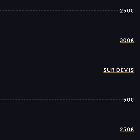
250€
300€
SUR DEVIS
50€
250€