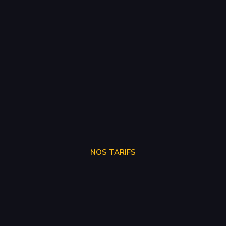
NOS TARIFS
STAGE 1
250€