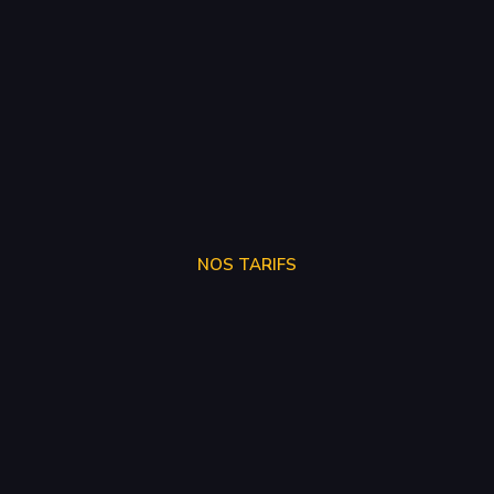
NOS TARIFS
STAGE 1
250€
STAGE 2
300€